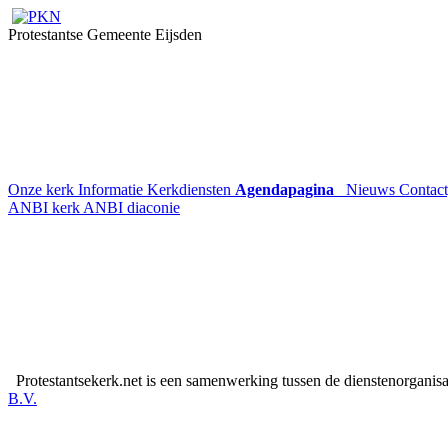
Protestantse Gemeente Eijsden
Onze kerk
Informatie
Kerkdiensten
Agendapagina
Nieuws
Contac
ANBI kerk
ANBI diaconie
Protestantsekerk.net is een samenwerking tussen de dienstenorganis
B.V.