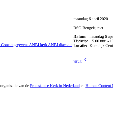
maandag 6 april 2020
BSO Bengels; niet
Datum:
maandag 6 apr
Tijdstip:
15.00 uur - 19
s
Contactgegevens
ANBI kerk
ANBI diaconie
Locatie:
Kerkelijk Cen
terug
norganisatie van de
Protestantse Kerk in Nederland
en
Human Content M