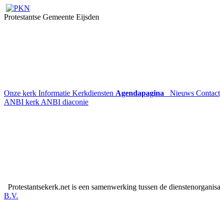
Protestantse Gemeente Eijsden
Onze kerk
Informatie
Kerkdiensten
Agendapagina
Nieuws
Contac
ANBI kerk
ANBI diaconie
Protestantsekerk.net is een samenwerking tussen de dienstenorganis
B.V.