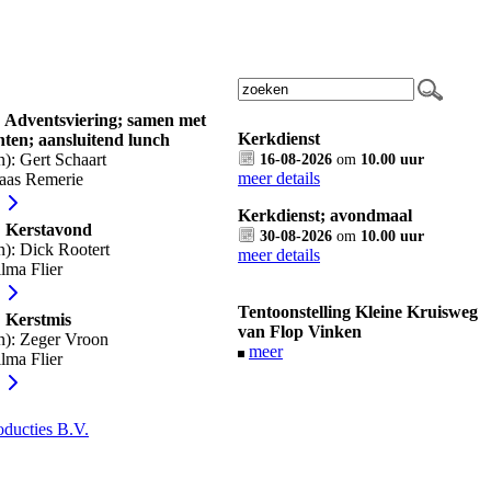
; Adventsviering; samen met
Kerkdienst
ten; aansluitend lunch
): Gert Schaart
16-08-2026
om
10.00 uur
meer details
laas Remerie
Kerkdienst; avondmaal
; Kerstavond
30-08-2026
om
10.00 uur
n): Dick Rootert
meer details
lma Flier
Tentoonstelling Kleine Kruisweg
; Kerstmis
van Flop Vinken
n): Zeger Vroon
meer
lma Flier
ducties B.V.