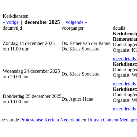
Kerkdiensten
december 2025
« vorige
|
|
volgende »
datum/tijd
voorganger
details
Kerkdienst
Remonstran
Zondag 14 december 2025
Ds. Esther van der Panne;
Ouderling(en
om 11.00 uur
Ds. Klaas Spoelstra
Organist: K
meer details
Kerkdienst
Ouderling(e
Woensdag 24 december 2025
Ds. Klaas Spoelstra
Organist: Wi
om 20.00 uur
meer details
Kerkdienst
Ouderling(e
Donderdag 25 december 2025
Ds. Agnes Hana
Organist: Wi
om 10.00 uur
meer details
atie van de
Protestantse Kerk in Nederland
en
Human Content Mediapro