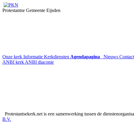
Protestantse Gemeente Eijsden
Onze kerk
Informatie
Kerkdiensten
Agendapagina
Nieuws
Contac
ANBI kerk
ANBI diaconie
Protestantsekerk.net is een samenwerking tussen de dienstenorganis
B.V.