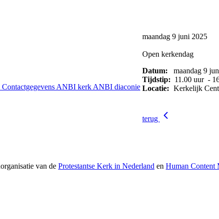
maandag 9 juni 2025
Open kerkendag
Datum:
maandag 9 jun
Tijdstip:
11.00 uur - 16
s
Contactgegevens
ANBI kerk
ANBI diaconie
Locatie:
Kerkelijk Cen
terug
norganisatie van de
Protestantse Kerk in Nederland
en
Human Content M