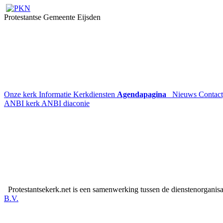
Protestantse Gemeente Eijsden
Onze kerk
Informatie
Kerkdiensten
Agendapagina
Nieuws
Contac
ANBI kerk
ANBI diaconie
Protestantsekerk.net is een samenwerking tussen de dienstenorganis
B.V.